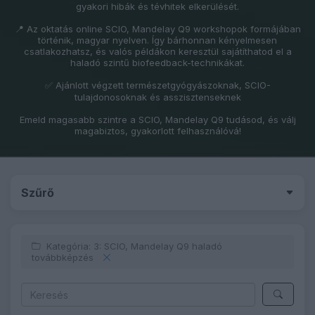
gyakori hibák és tévhitek elkerülését.
📍 Az oktatás online SCIO, Mandelay Q9 workshopok formájában
történik, magyar nyelven. Így bárhonnan kényelmesen
csatlakozhatsz, és valós példákon keresztül sajátíthatod el a
haladó szintű biofeedback-technikákat.
✅ Ajánlott végzett természetgyógyászoknak, SCIO-
tulajdonosoknak és asszisztenseknek
Emeld magasabb szintre a SCIO, Mandelay Q9 tudásod, és válj
magabiztos, gyakorlott felhasználóvá!
Szűrő
Kategória: 3: SCIO, Mandelay Q9 haladó
továbbképzés