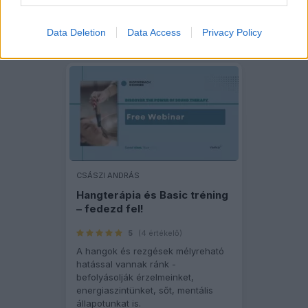
Tudj meg többet!
Data Deletion
Data Access
Privacy Policy
CSÁSZI ANDRÁS
Hangterápia és Basic tréning
– fedezd fel!
5
(4 értékelő)
A hangok és rezgések mélyreható
hatással vannak ránk -
befolyásolják érzelmeinket,
energiaszintünket, sőt, mentális
állapotunkat is.