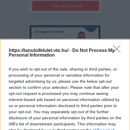
Tudj meg többet!
https://tanuloifelulet.vto.hu/ -
Do Not Process My
Personal Information
If you wish to opt-out of the sale, sharing to third parties, or
CSÁSZI ANDRÁS
processing of your personal or sensitive information for
Én hogyan csinálom
targeted advertising by us, please use the below opt-out
section to confirm your selection. Please note that after your
opt-out request is processed you may continue seeing
5
(1 értékelő)
interest-based ads based on personal information utilized by
Az előadás során részletes
us or personal information disclosed to third parties prior to
betekintést nyújtok abba, hogyan
your opt-out. You may separately opt-out of the further
alkalmazom a legújabb Clasp64
disclosure of your personal information by third parties on the
biofeedback szoftvert a
IAB’s list of downstream participants. This information may
gyakorlatban.
also be disclosed by us to third parties on the
IAB’s List of