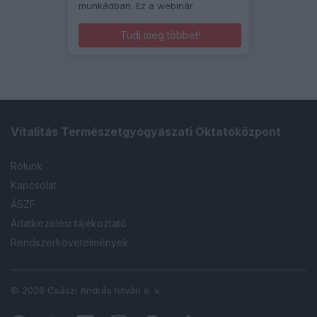
munkádban. Ez a webinár
Tudj meg többet!
Vitalitás Természetgyógyászati Oktatóközpont
Rólunk
Kapcsolat
ÁSZF
Adatkezelési tájékoztató
Rendszerkövetelmények
© 2026 Császi András István e. v.