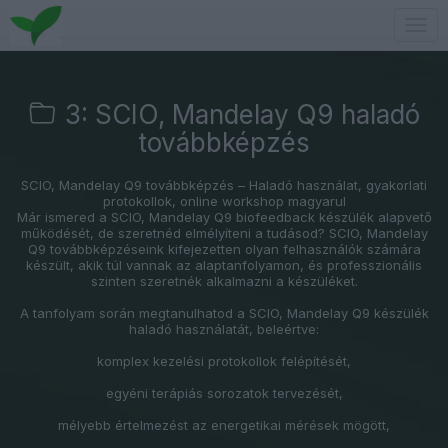
Togg
navig
3: SCIO, Mandelay Q9 haladó
továbbképzés
SCIO, Mandelay Q9 továbbképzés – Haladó használat, gyakorlati
protokollok, online workshop magyarul
Már ismered a SCIO, Mandelay Q9 biofeedback készülék alapvető
működését, de szeretnéd elmélyíteni a tudásod? SCIO, Mandelay
Q9 továbbképzéseink kifejezetten olyan felhasználók számára
készült, akik túl vannak az alaptanfolyamon, és professzionális
szinten szeretnék alkalmazni a készüléket.
A tanfolyam során megtanulhatod a SCIO, Mandelay Q9 készülék
haladó használatát, beleértve:
komplex kezelési protokollok felépítését,
egyéni terápiás sorozatok tervezését,
mélyebb értelmezést az energetikai mérések mögött,