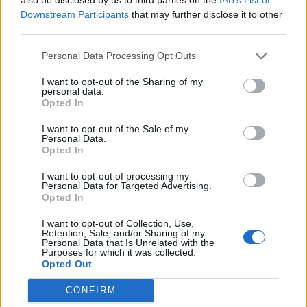
Downstream Participants
that may further disclose it to other
Tudj meg többet!
third parties.
Personal Data Processing Opt Outs
I want to opt-out of the Sharing of my
personal data.
Opted In
I want to opt-out of the Sale of my
Personal Data.
Opted In
CSÁSZI ANDRÁS
I want to opt-out of processing my
Personal Data for Targeted Advertising.
Fedezd fel a biofeedback-
Opted In
technológia jövőjét!
I want to opt-out of Collection, Use,
5
(3 értékelő)
Retention, Sale, and/or Sharing of my
Personal Data that Is Unrelated with the
Legújabb technológiai trendek:
Purposes for which it was collected.
Betekintést nyerhetsz a
Opted Out
biofeedback eszközök jövőjébe, és
megtudhatod, merre tart az iparág.
CONFIRM