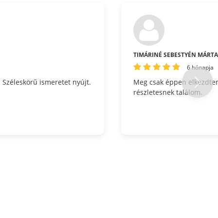
TIMÁRINÉ SEBESTYÉN MÁRT
6 hónapja
 Széleskörű ismeretet nyújt.
Meg csak éppen elkezdtem
részletesnek találom.